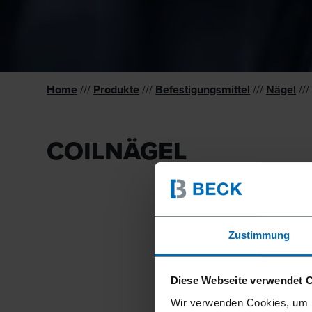
Home
///
Produkte
///
Befestigungsmittel
///
Nägel
///
COILNÄGEL
Zustimmung
Diese Webseite verwendet 
Wir verwenden Cookies, um I