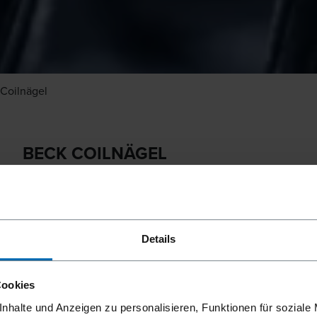
 Coilnägel
BECK COILNÄGEL
Hohe Qualität und maximale Vielfalt
Coilnägel sind magazinierte Nägel für Druckluftnagler, sog
Palettenbau, Zimmerei und Fassadenbau zum Einsatz, wo Ef
Details
bieten Ihnen Coilnägel in verschiedenen Magazinierungen –
Coilnägel. Als Befestigungsexperte und Premiumhersteller f
und Schaftformen für spezifische Anwendungen. Entdecken 
Cookies
darunter Dachpappnägel, Doppelkopfnägel, Ankernägel und
nhalte und Anzeigen zu personalisieren, Funktionen für soziale
unsere eigenen Coilnagler abgestimmt, aber auch mit den D