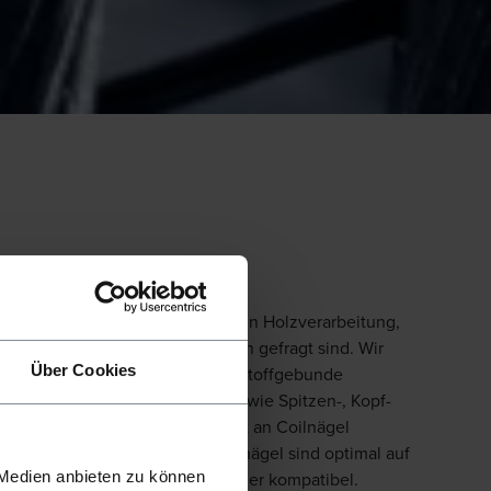
enannte Coilnagler. Sie kommen in Holzverarbeitung,
fizienz und starke Verbindungen gefragt sind. Wir
Über Cookies
 darunter z.B. draht- und kunststoffgebunde
ühren wir diverse Materialien sowie Spitzen-, Kopf-
Sie jetzt unser breites Angebot an Coilnägel
 Rundkopfnägel. Die Beck Coilnägel sind optimal auf
 Medien anbieten zu können
ruckluftnaglern anderer Hersteller kompatibel.