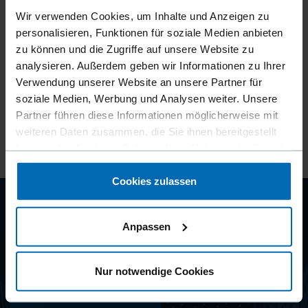
Wir verwenden Cookies, um Inhalte und Anzeigen zu
personalisieren, Funktionen für soziale Medien anbieten
01
02
zu können und die Zugriffe auf unsere Website zu
Kontaktformular
Ansprech
analysieren. Außerdem geben wir Informationen zu Ihrer
Verwendung unserer Website an unsere Partner für
Egal ob Beratung, Service oder allgemeine
Finden Si
soziale Medien, Werbung und Analysen weiter. Unsere
Anfrage: Senden Sie uns eine Anfrage.
treten Sie
Partner führen diese Informationen möglicherweise mit
weiteren Daten zusammen, die Sie ihnen bereitgestellt
Zum Kontaktformular
Ansprechp
haben oder die sie im Rahmen Ihrer Nutzung der Dienste
gesammelt haben.
Cookies zulassen
BEYOND
Anpassen
FASTENING
Nur notwendige Cookies