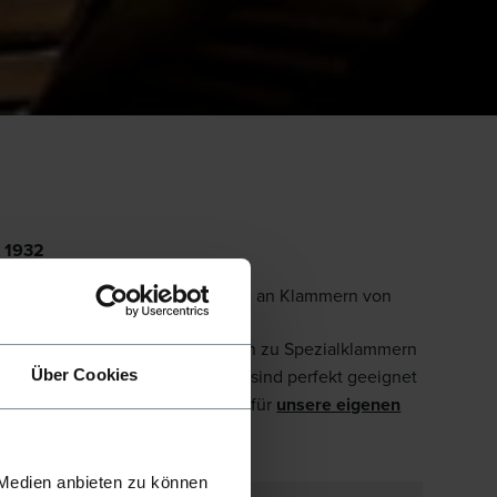
t 1932
 der breitesten Produktprogramme an Klammern von
, Breitrückenklammern,
 die Verpackungsindustrie bis hin zu Spezialklammern
nklammern
an. Unsere Produkte sind perfekt geeignet
Über Cookies
Die Klammern eignen sich sowohl für
unsere eigenen
rer Marken.
 Medien anbieten zu können