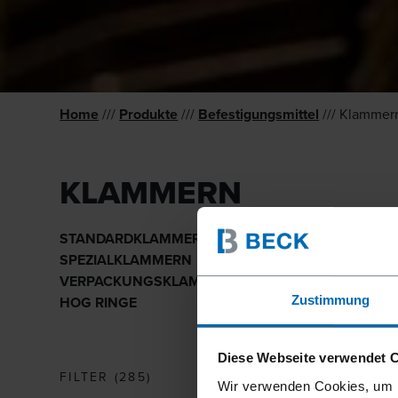
Home
///
Produkte
///
Befestigungsmittel
/// Klammer
KLAMMERN
STANDARD­KLAMMERN
SPEZIAL­KLAMMERN
VERPA­CKUNGS­KLAMMERN
Zustimmung
HOG RINGE
Diese Webseite verwendet 
FILTER
(
285
)
Wir verwenden Cookies, um I