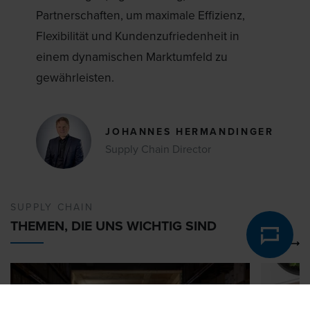
Partnerschaften, um maximale Effizienz,
Flexibilität und Kundenzufriedenheit in
einem dynamischen Marktumfeld zu
gewährleisten.
JOHANNES HERMANDINGER
Supply Chain Director
SUPPLY CHAIN
THEMEN, DIE UNS WICHTIG SIND