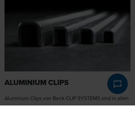
ALUMINIUM CLIPS
Aluminium Clips von Beck CLIP SYSTEMS sind in allen
marktüblichen Dimensionen und verschiedenen
Härtegraden erhältlich. Sie sind optimal auf unsere
Clipper abgestimmt, sind aber auch mit gängigen
Clippern anderer Hersteller kompatibel.