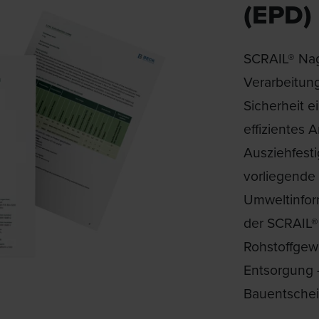
(EPD)
SCRAIL® Nag
Verarbeitun
Sicherheit 
effizientes 
Ausziehfest
vorliegende 
Umweltinfor
der SCRAIL®
Rohstoffgewi
Entsorgung 
Bauentsche