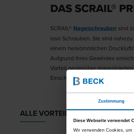
DAS SCRAIL® PR
SCRAIL®
Nagelschrauben
sind z
lose Schrauben. Sie sind nahezu
einem herkömmlichen Druckluftnag
Aufgrund ihres Gewindes erreicht
Vorteil gegenüber magazinierten
Einschießen nach- und ausdrehba
Zustimmung
ALLE VORTEILE
Diese Webseite verwendet 
Wir verwenden Cookies, um I