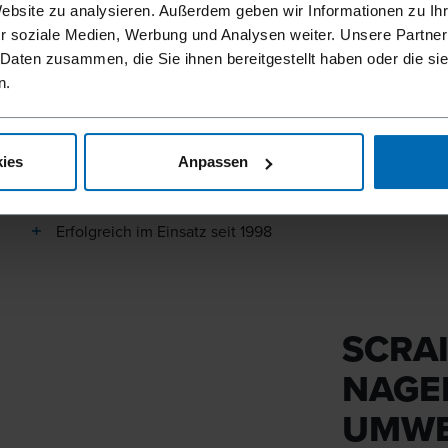
Website zu analysieren. Außerdem geben wir Informationen zu I
8 mal schneller verarbeitet als lose Schrauben
r soziale Medien, Werbung und Analysen weiter. Unsere Partner
 Daten zusammen, die Sie ihnen bereitgestellt haben oder die s
Spart Zeit und Lohnkosten
n.
Für fast alle Schraubenanwendungen einsetzbar
Extrem schnell zu verarbeiten und bei Bedarf leicht entf
ies
Anpassen
Enorm erhöhte Haltekraft im Vergleich zu Nägeln
Erfolgreich im Einsatz seit 1998
SCRAI
NAGE
UMWE