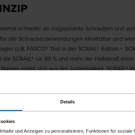
INZIP
weimal schneller als magazinierte Schrauben und acht
 für alle Schraubenanwendungen einsetzbar und werd
ler (z.B. FASCO® Tool in der SCRAIL® Edition = SCRAI
 die SCRAIL® ca. 80 % und mehr der Haltekraft einer
 Nägeln ergibt sich aus der Justierbarkeit. SCRAIL®
r.
Details
Kann mit gängigen Nagelgeräten verarbeitet werden 
und INVISIDECK®)
Cookies
nhalte und Anzeigen zu personalisieren, Funktionen für soziale
2 mal schneller verarbeitet als magazinierte Schrauben