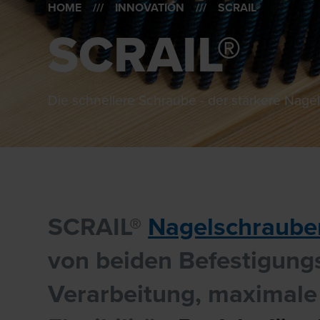
HOME
///
INNOVATION
/// SCRAIL®
SCRAIL®
Die schnellere Schraube - der stärkere Nage
SCRAIL®
Nagelschraube
von beiden Befestigung
Verarbeitung, maximale 