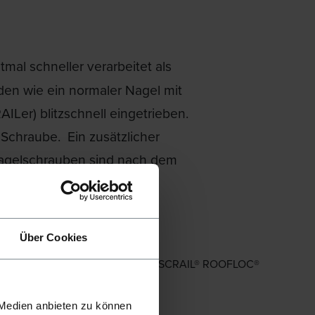
mal schneller verarbeitet als
en wie ein normaler Nagel mit
Ler) blitzschnell eingetrieben.
 Schraube. Ein zusätzlicher
 Nagelschrauben sind nach dem
Über Cookies
(ausgenommen unserer speziellen SCRAIL® ROOFLOC®
 Medien anbieten zu können