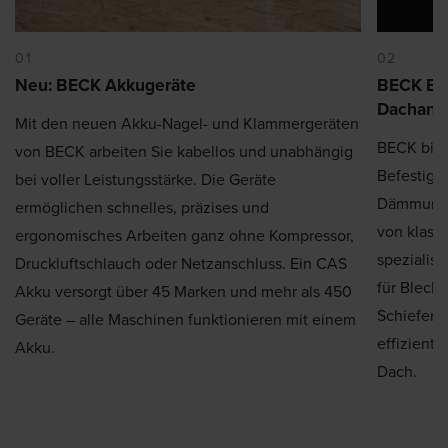
01
02
Neu: BECK Akkugeräte
BECK Bef
Dachanw
Mit den neuen Akku-Nagel- und Klammergeräten
BECK biet
von BECK arbeiten Sie kabellos und unabhängig
Befestigu
bei voller Leistungsstärke. Die Geräte
Dämmung u
ermöglichen schnelles, präzises und
von klass
ergonomisches Arbeiten ganz ohne Kompressor,
spezialis
Druckluftschlauch oder Netzanschluss. Ein CAS
für Blec
Akku versorgt über 45 Marken und mehr als 450
Schieferh
Geräte – alle Maschinen funktionieren mit einem
effiziente
Akku.
Dach.