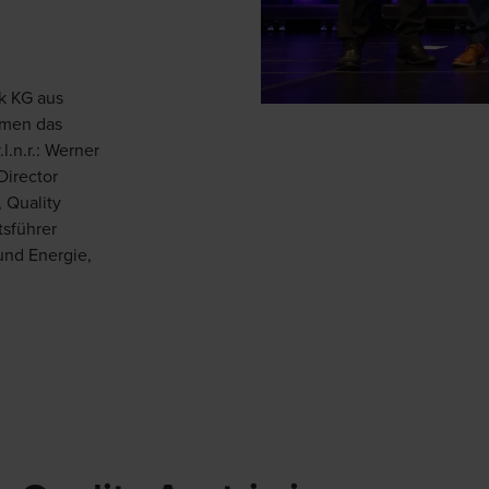
ck KG aus
hmen das
.l.n.r.: Werner
Director
 Quality
sführer
und Energie,