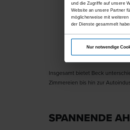
herausg
und die Zugriffe auf unsere 
bestehe
Website an unsere Partner fü
möglicherweise mit weiteren
Energie-
der Dienste gesammelt habe
und öko
Nur notwendige Cook
BIRGIT
Produktexp
Insgesamt bietet Beck unterschi
Zimmereien bis hin zur Autoindus
SPANNENDE AH