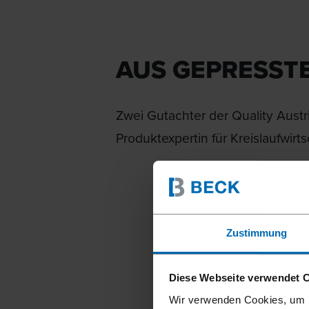
AUS GEPRESST
Zwei Gutachter der Quality Austri
Produktexpertin für Kreislaufwirt
„Bei BE
Zustimmung
eine bes
wie Näge
Diese Webseite verwendet 
hineing
Wir verwenden Cookies, um I