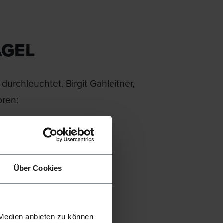
ÄGEL
urchleuchtet. Birgit Gahleitner,
oren:
hren zwei Techniken
Über Cookies
agelschrauben, die
gende Material
 wieder
 Medien anbieten zu können