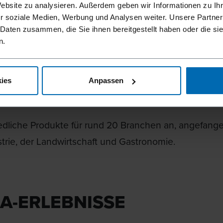
edreht werden können. Und andererseits aus gepre
Website zu analysieren. Außerdem geben wir Informationen zu I
nde Nägel namens LIGNOLOC®. Beide Produkte trag
r soziale Medien, Werbung und Analysen weiter. Unsere Partner
 Daten zusammen, die Sie ihnen bereitgestellt haben oder die s
, Material- und Zeiteinsparungen bei und sorgen dami
n.
nomische Vorteile.“
ies
Anpassen
 GAHLEITNER
ertin für Kreislaufwirtschaft, Quality Austria
edliche Produkte für rund 20 Branchen an, angefan
trie, der Landwirtschaft und Gastronomie.
A-ERLEBNISSE