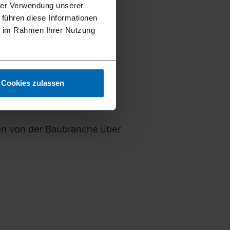
sstem Holz
hrer Verwendung unserer
en maßgeblich zu
 führen diese Informationen
ie im Rahmen Ihrer Nutzung
t für ökologische
Cookies zulassen
gen von der Baubranche über