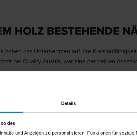
EM HOLZ BESTEHENDE N
a haben das Unternehmen auf ihre Kreislauffähigkeit d
schaft bei Quality Austria, war eine der beiden Assess
CK haben auf der Produktebene im Bewertungsverfa
Details
onders wichtige Rolle gespielt: Einerseits SCRAIL-N
l mit einer Maschine pneumatisch in das zu befesti
Cookies
eschossen werden und später wie Schrauben einfach
nhalte und Anzeigen zu personalisieren, Funktionen für soziale