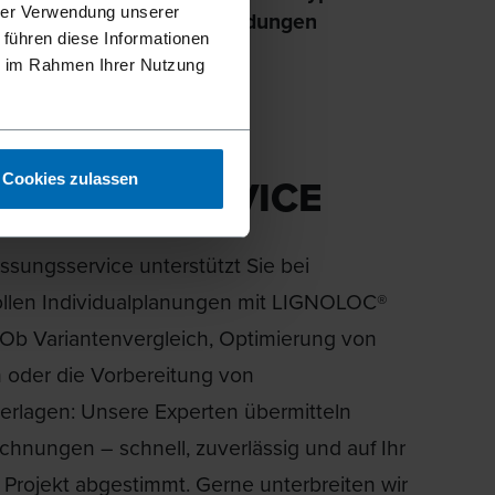
hrer Verwendung unserer
Holzbauanwendungen
 führen diese Informationen
ie im Rahmen Ihrer Nutzung
OLOC®
SSUNGSSERVICE
Cookies zulassen
sungsservice unterstützt Sie bei
llen Individualplanungen mit LIGNOLOC®
 Ob Variantenvergleich, Optimierung von
n oder die Vorbereitung von
erlagen: Unsere Experten übermitteln
chnungen – schnell, zuverlässig und auf Ihr
s Projekt abgestimmt. Gerne unterbreiten wir