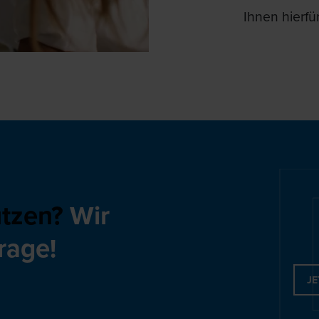
Ihnen hierfü
utzen?
Wir
rage!
JE