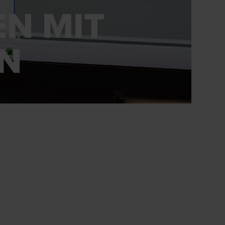
N MIT
N