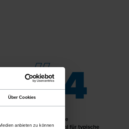
Über Cookies
04
er
Praxisorientierte
Materialauswahl für typische
 Medien anbieten zu können