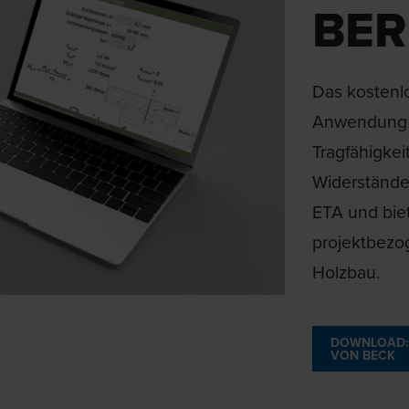
BE
Das kostenl
Anwendung z
Tragfähigkei
Widerstände
ETA und biet
projektbez
Holzbau.
DOWNLOAD:
VON BECK