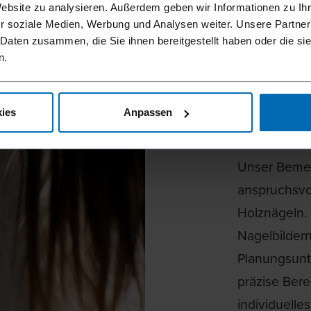
Website zu analysieren. Außerdem geben wir Informationen zu I
cheren und Herausziehen
Bemessungsparameter
r soziale Medien, Werbung und Analysen weiter. Unsere Partner
 Daten zusammen, die Sie ihnen bereitgestellt haben oder die s
n.
LIGN
BEME
ies
Anpassen
Unser Bemes
anspruchsvo
Holznägeln.
Nagelbilder
Planungsunt
präzise Bere
individuelle