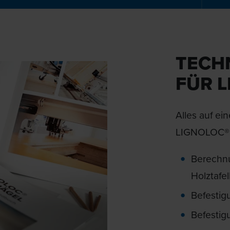
TECH
FÜR 
Alles auf ei
LIGNOLOC® f
Berechn
Holztafe
Befestig
Befesti