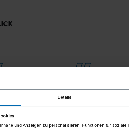
LICK
Details
03
Cookies
ng der
ETA-konforme Prüfung d
eristischen Widerstände
relevanten
nhalte und Anzeigen zu personalisieren, Funktionen für soziale