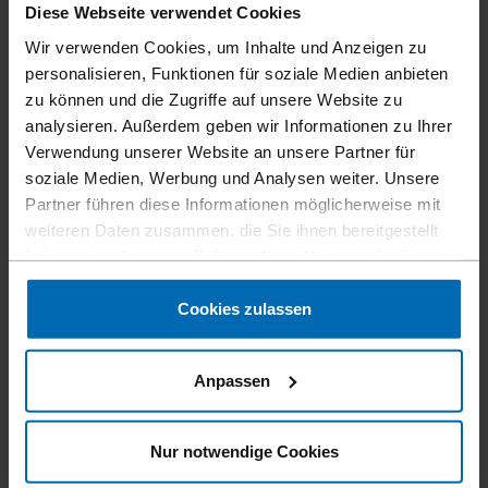
Diese Webseite verwendet Cookies
Thünen-Institut für Holzforschung / Thünen
Wir verwenden Cookies, um Inhalte und Anzeigen zu
Institute of Wood Research | HAMBURG
personalisieren, Funktionen für soziale Medien anbieten
zu können und die Zugriffe auf unsere Website zu
University of Hamburg Institute for Wood Science
analysieren. Außerdem geben wir Informationen zu Ihrer
Wood Composites and Processing Technologies |
Verwendung unserer Website an unsere Partner für
HAMBURG
soziale Medien, Werbung und Analysen weiter. Unsere
Partner führen diese Informationen möglicherweise mit
Fachhochschule Salzburg University of Applied
weiteren Daten zusammen, die Sie ihnen bereitgestellt
Sciences Campus | KUCHL
haben oder die sie im Rahmen Ihrer Nutzung der Dienste
ISW - University of Stuttgart | STUTTGART
gesammelt haben.
Cookies zulassen
Technische Hochschule Rosenheim | ROSENHEIM
Nanjing Forestry University | NANJING
Anpassen
Nanjing Tech University | NANJING
Research Institute of Wood Industry, Chinese
Nur notwendige Cookies
Academy of Forestry | BEIJING