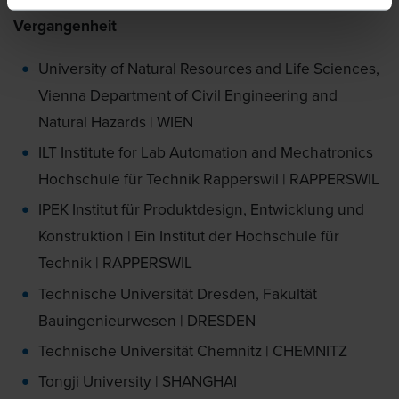
Vergangenheit
University of Natural Resources and Life Sciences,
Vienna Department of Civil Engineering and
Natural Hazards | WIEN
ILT Institute for Lab Automation and Mechatronics
Hochschule für Technik Rapperswil | RAPPERSWIL
IPEK Institut für Produktdesign, Entwicklung und
Konstruktion | Ein Institut der Hochschule für
Technik | RAPPERSWIL
Technische Universität Dresden, Fakultät
Bauingenieurwesen | DRESDEN
Technische Universität Chemnitz | CHEMNITZ
Tongji University | SHANGHAI