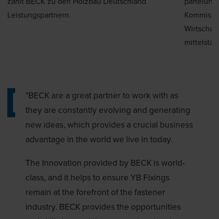
zählt BECK zu den Holzbau Deutschland
parteiuna
Leistungspartnern.
Kommissio
Wirtschaf
mittelstä
"BECK are a great partner to work with as
they are constantly evolving and generating
new ideas, which provides a crucial business
advantage in the world we live in today.
The Innovation provided by BECK is world-
class, and it helps to ensure YB Fixings
remain at the forefront of the fastener
industry. BECK provides the opportunities