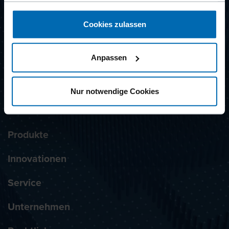
NEWSLETTER ABONNIEREN
gesammelt haben.
Cookies zulassen
Ausgezeichnet mit dem Label
Anpassen
Nur notwendige Cookies
Produkte
Innovationen
Service
Unternehmen