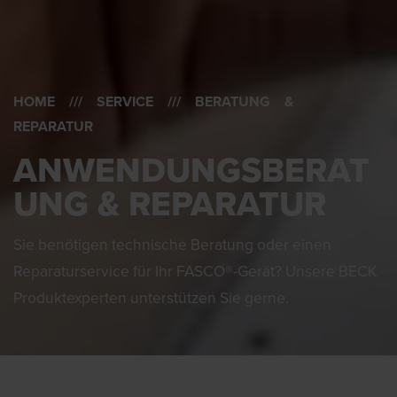
HOME
///
SERVICE
/// BERATUNG &
REPARATUR
ANWENDUNGSBERAT
UNG & REPARATUR
Sie benötigen technische Beratung oder einen
Reparaturservice für Ihr FASCO®-Gerät? Unsere BECK
Produktexperten unterstützen Sie gerne.