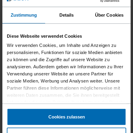
Feingewinde (2.8/3.2 x 38 mm) in Kombination mit der 33°
Plastikstreifen-Magazinierung und ihrer Nadelspitze
verhindert sie zuverlässig Beschädigungen des Holzes und
Zustimmung
Details
Über Cookies
sorgt für eine besonders saubere Verarbeitung – selbst bei
empfindlichen Holzarten. Dank unserer bewährten
rostfreien Qualität bietet die Nagelschraube einen
Diese Webseite verwendet Cookies
ausgezeichneten Korrosionsschutz und eine
Wir verwenden Cookies, um Inhalte und Anzeigen zu
herausragende Stabilität. SCRAIL® INVISIDECK® ist ideal für
personalisieren, Funktionen für soziale Medien anbieten
Projekte, bei denen eine makellose Holzoberfläche im
zu können und die Zugriffe auf unsere Website zu
Vordergrund steht: Exklusive Terrassenkonstruktionen
analysieren. Außerdem geben wir Informationen zu Ihrer
gelingen in ästhetischer Perfektion. Diese Nagelschraube
Verwendung unserer Website an unsere Partner für
ist optimal auf die Verwendung mit dem SCRAIL®
soziale Medien, Werbung und Analysen weiter. Unsere
INVISIDECK® Schussgerät abgestimmt und garantiert eine
Partner führen diese Informationen möglicherweise mit
besonders zeiteffiziente, ergonomische und
weiteren Daten zusammen, die Sie ihnen bereitgestellt
materialschonende Montage. Mit einem robusten
haben oder die sie im Rahmen Ihrer Nutzung der Dienste
Befestigungsclip aus Edelstahl bieten wir innerhalb unseres
gesammelt haben.
INVISIDECK®-Systems außerdem eine perfekte Lösung für
Cookies zulassen
die unsichtbare Montage von genuteten Terrassendielen.