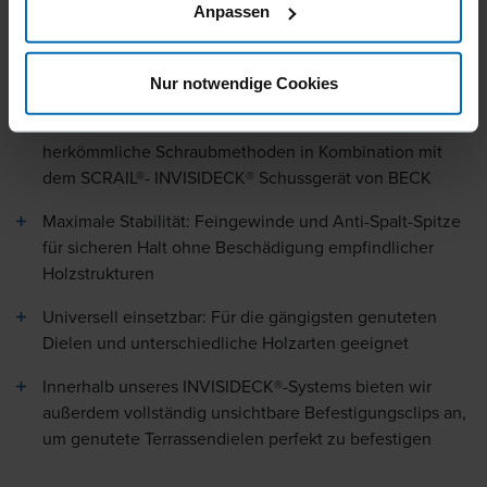
Anpassen
Nahezu unsichtbare Befestigung:
Unvergleichliche Ästhetik von Terrassenoberflächen
ohne störende Befestigungselemente
Nur notwendige Cookies
Schnelle Installation: Bis zu fünfmal schneller als
herkömmliche Schraubmethoden in Kombination mit
dem SCRAIL®- INVISIDECK® Schussgerät von BECK
Maximale Stabilität: Feingewinde und Anti-Spalt-Spitze
für sicheren Halt ohne Beschädigung empfindlicher
Holzstrukturen
Universell einsetzbar: Für die gängigsten genuteten
Dielen und unterschiedliche Holzarten geeignet
Innerhalb unseres INVISIDECK®-Systems bieten wir
außerdem vollständig unsichtbare Befestigungsclips an,
um genutete Terrassendielen perfekt zu befestigen