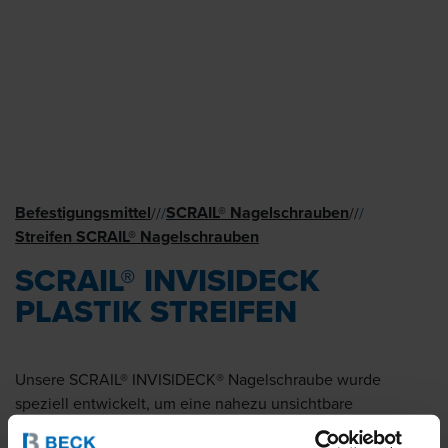
Befestigungsmittel
SCRAIL® Nagel­schrauben
//
/
//
/
Streifen SCRAIL® Nagel­schrauben
SCRAIL® INVISIDECK
PLASTIK STREIFEN
Unsere SCRAIL® INVISIDECK® Nagelschraube wurde
speziell entwickelt, um eine nahezu unsichtbare
Befestigung von Terrassendielen zu ermöglichen. Mit ihrem