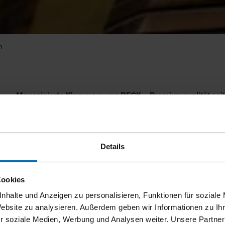
n
Magazinierte Klammern von BECK – Premiumqualität sei
Als Pionier der Heftklammerproduktion bietet BECK eines
Heftklammern, Bauklammern mit CE und ETA-Zertifizierung
Schmalrückenklammern,
Rollen- und Streifenklammern
für
Details
wie etwa
Schieferhaken
,
Hog-Ringen
(hog rings) oder
Zau
für vielfältige Anwendungen in der Industrie und im Bau. 
Klammergeräte
als auch für Druckluft Klammergeräte ande
Cookies
nhalte und Anzeigen zu personalisieren, Funktionen für soziale
Website zu analysieren. Außerdem geben wir Informationen zu I
r soziale Medien, Werbung und Analysen weiter. Unsere Partner