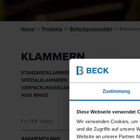
Home
///
Produkte
///
Befestigungsmittel
/// Klammer
KLAMMERN
STANDARD­KLAMMERN
SPEZIAL­KLAMMERN
VERPA­CKUNGS­KLAMMERN
Zustimmung
HOG RINGE
Diese Webseite verwendet 
FILTER
(
285
)
Wir verwenden Cookies, um I
und die Zugriffe auf unsere 
Website an unsere Partner fü
ANWENDUNG