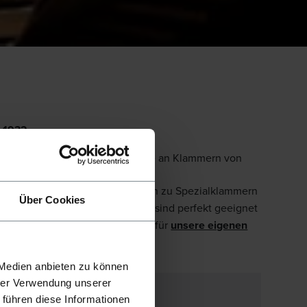
t 1932
 der breitesten Produktprogramme an Klammern von
, Breitrückenklammern,
 die Verpackungsindustrie bis hin zu Spezialklammern
Über Cookies
nklammern
an. Unsere Produkte sind perfekt geeignet
Die Klammern eignen sich sowohl für
unsere eigenen
rer Marken.
 Medien anbieten zu können
hrer Verwendung unserer
 führen diese Informationen