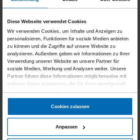
Diese Webseite verwendet Cookies
Wir verwenden Cookies, um Inhalte und Anzeigen zu
personalisieren, Funktionen für soziale Medien anbieten
zu können und die Zugriffe auf unsere Website zu
analysieren. Außerdem geben wir Informationen zu Ihrer
Verwendung unserer Website an unsere Partner für
soziale Medien, Werbung und Analysen weiter. Unsere
Partner führen diese Informationen möglicherweise mit
Befestigungsmittel
Klammern
Standard­klammern
//
/
//
/
//
/
weiteren Daten zusammen, die Sie ihnen bereitgestellt
Feindraht­klammern
haben oder die sie im Rahmen Ihrer Nutzung der Dienste
gesammelt haben.
BECK 300
Cookies zulassen
Ähnlich wie
Anpassen
HAUBOLD 300