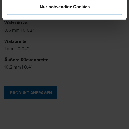
Schenkellänge
Nur notwendige Cookies
6 - 14 mm | 1/4 - 9/16"
Walzstärke
0,6 mm | 0,02"
Walzbreite
1 mm | 0,04"
Äußere Rückenbreite
10,2 mm | 0,4"
PRODUKT ANFRAGEN