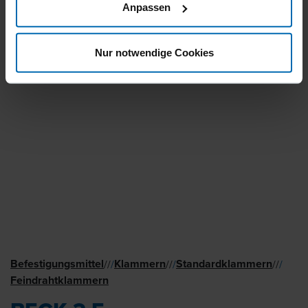
Anpassen
Nur notwendige Cookies
Befestigungsmittel
Klammern
Standard­klammern
//
/
//
/
//
/
Feindraht­klammern