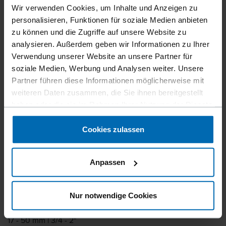
MINI-COIL NÄGEL IM
Wir verwenden Cookies, um Inhalte und Anzeigen zu
PLASTIKBAND
personalisieren, Funktionen für soziale Medien anbieten
zu können und die Zugriffe auf unsere Website zu
analysieren. Außerdem geben wir Informationen zu Ihrer
Gibt es ganz nach Bedarf in verschiedenen Ausführungen.
Verwendung unserer Website an unsere Partner für
Mini-Coilnägel im Plastikband sind die beste Lösung für
soziale Medien, Werbung und Analysen weiter. Unsere
filigrane Anwendungen im Sichtbereich, wie z.B. dem
Partner führen diese Informationen möglicherweise mit
Möbelbau, aufgrund der rückstandsfreien Verarbeitung.
weiteren Daten zusammen, die Sie ihnen bereitgestellt
Können mit dem extrem leichtgewichtigen FASCO® F33
haben oder die sie im Rahmen Ihrer Nutzung der Dienste
CN15W-PS50 SCR Gerät perfekt verarbeitet werden.
gesammelt haben.
Cookies zulassen
Magazinierung
Coil im Plastikband
Anpassen
Grad Magazinierung
15°
Nur notwendige Cookies
Länge
17 - 50 mm | 3/4 - 2"