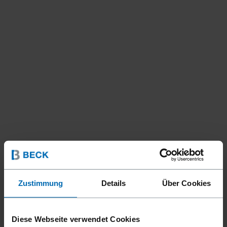
Zustimmung
Details
Über Cookies
Befestigungsmittel
Nägel
Coilnägel
//
/
//
/
Diese Webseite verwendet Cookies