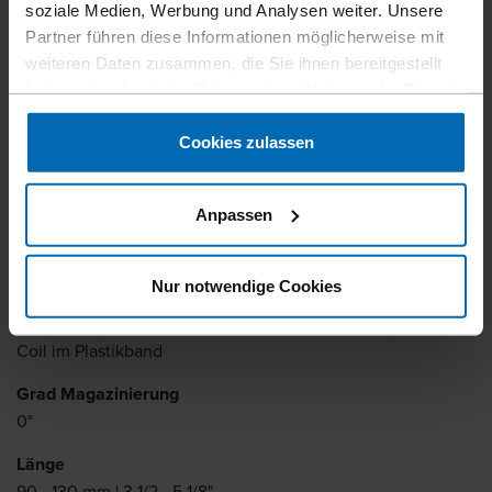
soziale Medien, Werbung und Analysen weiter. Unsere
Partner führen diese Informationen möglicherweise mit
Die Heavy-Coil Nägel im Plastikband können vielseitig
weiteren Daten zusammen, die Sie ihnen bereitgestellt
eingesetzt werden, ob bei hochbelastbaren Gerüsten,
haben oder die sie im Rahmen Ihrer Nutzung der Dienste
Schwerlastpaletten, Kisten, Holzkonstruktionen,
gesammelt haben.
Blockhäusern oder Dachanschlüssen. Ideal z.B. für die
Cookies zulassen
rückstandsfreie Verarbeitung von Jumbonägeln speziell im
konstruktiven Holzbau. Kompatibel mit dem DuoFast®
HN500A Gerät.
Anpassen
Nur notwendige Cookies
Magazinierung
Coil im Plastikband
Grad Magazinierung
0°
Länge
90 - 130 mm | 3 1/2 - 5 1/8"