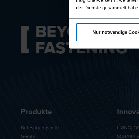
möglicherweise mit weiteren
der Dienste gesammelt habe
BEYOND
Nur notwendige Cook
FASTENING
Produkte
Innov
Befestigungsmittel
LIGNOLOC
Geräte
SCRAIL® 