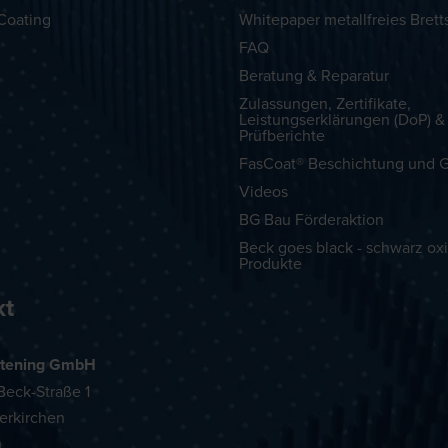
Coating
Whitepaper metallfreies Brett
FAQ
Beratung & Reparatur
Zulassungen, Zertifikate,
Leistungserklärungen (DoP) &
Prüfberichte
FasCoat® Beschichtung und G
Videos
BG Bau Förderaktion
Beck goes black - schwarz oxi
Produkte
kt
tening GmbH
eck-Straße 1
erkirchen
h