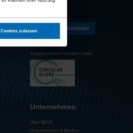
ie im Rahmen Ihrer Nutzung
NEWSLETTER ABONNIEREN
Cookies zulassen
Ausgezeichnet mit dem Label
Unternehmen
Über BECK
Unternehmen & Marken