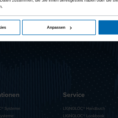
 Daten zusammen, die Sie ihnen bereitgestellt haben oder die s
n.
ies
Anpassen
ationen
Service
® Systeme
LIGNOLOC® Handbuch
Systeme
LIGNOLOC® Lookbook