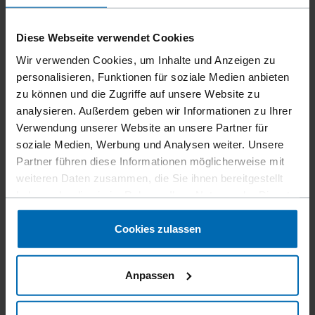
Diese Webseite verwendet Cookies
Befestigungsmittel
Nägel
Coilnägel
//
/
//
/
Wir verwenden Cookies, um Inhalte und Anzeigen zu
COIL HAFTEN NÄGEL IM
personalisieren, Funktionen für soziale Medien anbieten
PLASTIKBAND
zu können und die Zugriffe auf unsere Website zu
analysieren. Außerdem geben wir Informationen zu Ihrer
Verwendung unserer Website an unsere Partner für
soziale Medien, Werbung und Analysen weiter. Unsere
Die Coil Haftennägel im Plastikband ermöglichen eine
Partner führen diese Informationen möglicherweise mit
effiziente und rückstandsfreie Befestigung von Fest– und
weiteren Daten zusammen, die Sie ihnen bereitgestellt
Schiebehaften. Perfekt auch im Zusammenspiel mit
haben oder die sie im Rahmen Ihrer Nutzung der Dienste
dem sehr leichten FASCO® F44AC CN15-PS35 HAFTEN
gesammelt haben.
Gerät, das speziell für die Verarbeitung von Haftennägel
Cookies zulassen
entwickelt wurde.
Anpassen
Magazinierung
Coil im Plastikband