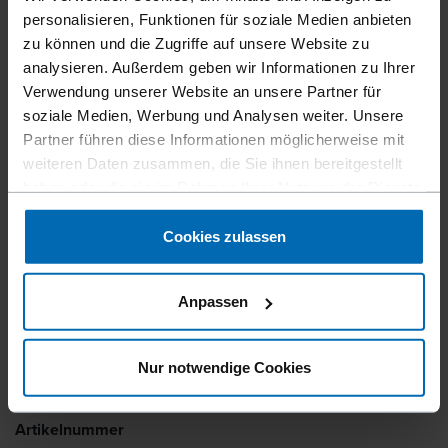
DRYWALL HAFTEN
personalisieren, Funktionen für soziale Medien anbieten
zu können und die Zugriffe auf unsere Website zu
analysieren. Außerdem geben wir Informationen zu Ihrer
Ob für die Befestigung von Haften im Bedachungsbereich
Verwendung unserer Website an unsere Partner für
oder für Befestigungen im Trockenbau: Der FASCO® F44AC
soziale Medien, Werbung und Analysen weiter. Unsere
CN15W-PS65 DRYWALL-HAFTEN Coilnagler eignet sich
Partner führen diese Informationen möglicherweise mit
sowohl für 15 ° Coil Trockenbaunägel als auch Haftennägel
weiteren Daten zusammen, die Sie ihnen bereitgestellt
im Plastikband. Durch die pneumatische Zuführung und das
haben oder die sie im Rahmen Ihrer Nutzung der Dienste
spezielle Positionierungssystem des Naglers können die
gesammelt haben.
Nägel äußerst präzise gesetzt werden. Ganz auf Nummer
Cookies zulassen
sicher geht man mit dem abnehmbaren Gummiaufsatz, der
Abdrücke im Holz vermeidet.
Anpassen
Befestigertyp
15° Coilnägel im Plastikband, 15° Coil SCRAIL® HAFTEN im
Nur notwendige Cookies
Plastikband, 15° Coil Haften Nägel im Plastikband
Artikelnummer