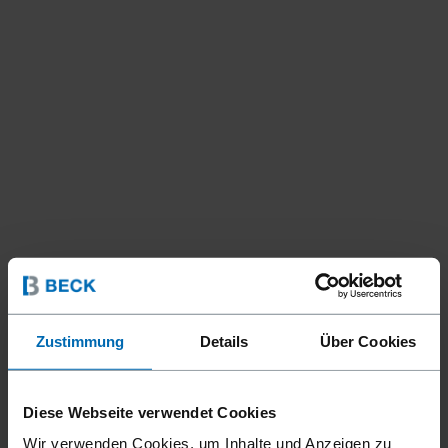
Zustimmung
Details
Über Cookies
Geräte
Nagler
Coilnagler
//
/
//
/
Diese Webseite verwendet Cookies
F44AC CN15W-PS65
Wir verwenden Cookies, um Inhalte und Anzeigen zu