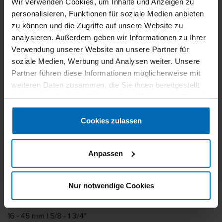
Befestigungsmittel
Nägel
Coilnägel
Wir verwenden Cookies, um Inhalte und Anzeigen zu
//
/
//
/
personalisieren, Funktionen für soziale Medien anbieten
DACHPAPP DRAHT COIL
zu können und die Zugriffe auf unsere Website zu
NÄGEL
analysieren. Außerdem geben wir Informationen zu Ihrer
Verwendung unserer Website an unsere Partner für
soziale Medien, Werbung und Analysen weiter. Unsere
Optimale und kostengünstige Lösung zur Befestigung von
Partner führen diese Informationen möglicherweise mit
Bitumenbahnen und Bitumenschindeln. Zwei speziell
weiteren Daten zusammen, die Sie ihnen bereitgestellt
entwickelte FASCO® Geräte sorgen für höchste Effizienz
haben oder die sie im Rahmen Ihrer Nutzung der Dienste
bei der Verarbeitung.
gesammelt haben.
Cookies zulassen
Magazinierung
Draht Coil
Anpassen
Grad Magazinierung
15°
Nur notwendige Cookies
Länge
16 - 45 mm | 5/8 - 1 3/4"