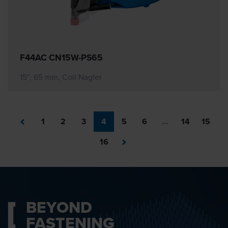
F44AC CN15W-PS65
15°, 65 mm, Coil Nagler
1
2
3
4
5
6
...
14
15
16
BEYOND
FASTENING