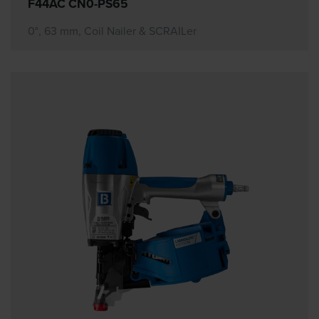
F44AC CN0-PS65
0°, 63 mm, Coil Nailer & SCRAILer