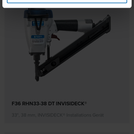
F36 RHN33-38 DT INVISIDECK®
33°, 38 mm, INVISIDECK® Installations Gerät