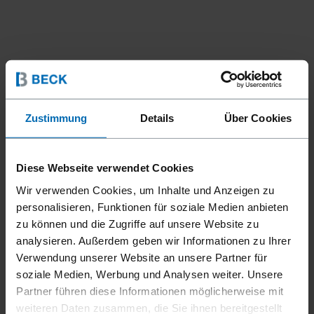
Zustimmung
Details
Über Cookies
Diese Webseite verwendet Cookies
Geräte
Stift- und Stauchkopfnagler
Wir verwenden Cookies, um Inhalte und Anzeigen zu
//
/
personalisieren, Funktionen für soziale Medien anbieten
F21T GN-40A G.S.
zu können und die Zugriffe auf unsere Website zu
analysieren. Außerdem geben wir Informationen zu Ihrer
Verwendung unserer Website an unsere Partner für
Speziell entwickelt für Glasleisten, überzeugt der FASCO®
soziale Medien, Werbung und Analysen weiter. Unsere
F21T GN-40A G.S. Stauchkopfnagler durch einstellbare
Partner führen diese Informationen möglicherweise mit
Führungen und Rollen und das patentierte "Quick Clear"
weiteren Daten zusammen, die Sie ihnen bereitgestellt