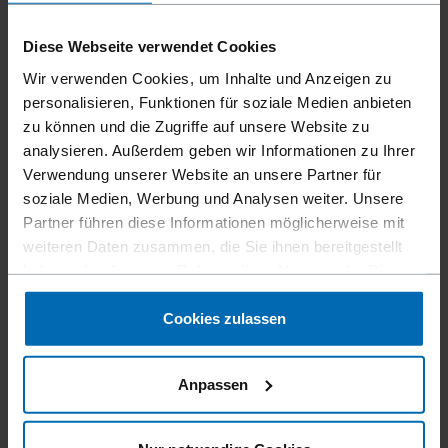
Diese Webseite verwendet Cookies
Wir verwenden Cookies, um Inhalte und Anzeigen zu
personalisieren, Funktionen für soziale Medien anbieten
Geräte
Klammer­geräte
Standard­klammer­geräte
//
/
//
/
//
/
zu können und die Zugriffe auf unsere Website zu
Schwer­draht­klammer­geräte
analysieren. Außerdem geben wir Informationen zu Ihrer
F47C SQ-65
Verwendung unserer Website an unsere Partner für
soziale Medien, Werbung und Analysen weiter. Unsere
Partner führen diese Informationen möglicherweise mit
Der Gummi-Komfortgriff sorgt für eine rutschfeste
weiteren Daten zusammen, die Sie ihnen bereitgestellt
Handhabung und reduziert Vibrationen und Ermüdung.
haben oder die sie im Rahmen Ihrer Nutzung der Dienste
Begrenzter Rückstoß durch ausgewogene
gesammelt haben.
Gewichtsverteilung. Multidirektionaler Auspuff kann leicht
Cookies zulassen
von Hand gedreht werden.
Anpassen
Befestigertyp
BECK SQ, BECK 180