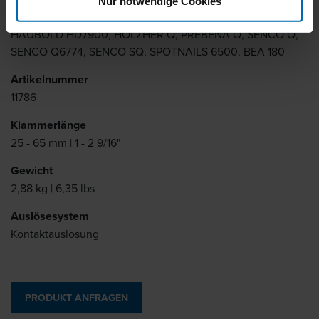
Nur notwendige Cookies
Ähnlich wie
HAUBOLD HD7900, HOLZHER Q, PREBENA Q, SENCO Q,
SENCO Q6774, SENCO SQ, SPOTNAILS 6500, BEA 180
Artikelnummer
11786
Klammerlänge
25 - 65 mm | 1 - 2 9/16"
Gewicht
2,88 kg | 6,35 lbs
Auslösesystem
Kontaktauslösung
PRODUKT ANFRAGEN