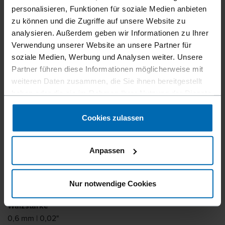
personalisieren, Funktionen für soziale Medien anbieten
zu können und die Zugriffe auf unsere Website zu
analysieren. Außerdem geben wir Informationen zu Ihrer
Verwendung unserer Website an unsere Partner für
Befestigungsmittel
Klammern
Standard­klammern
//
/
//
/
//
/
soziale Medien, Werbung und Analysen weiter. Unsere
Feindraht­klammern
Partner führen diese Informationen möglicherweise mit
BECK 80
weiteren Daten zusammen, die Sie ihnen bereitgestellt
haben oder die sie im Rahmen Ihrer Nutzung der Dienste
gesammelt haben.
Ähnlich wie
Cookies zulassen
ATRO 80, BEA 80, BEA 380, BOSTITCH 86, HAUBOLD
800, HOLZHER K, KIHLBERG JK680, PREBENA A, SENCO
Anpassen
AT
Schenkellänge
Nur notwendige Cookies
3 - 25 mm | 1/8 - 1"
Walzstärke
0,6 mm | 0,02"