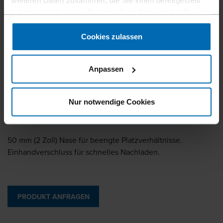
weiteren Daten zusammen, die Sie ihnen bereitgestellt
haben oder die sie im Rahmen Ihrer Nutzung der Dienste
gesammelt haben.
Cookies zulassen
Geräte
Klammer­geräte
Standard­klammer­geräte
//
/
//
/
//
/
Feindraht­klammer­geräte
Anpassen
F1B 80-16 LN.50
Nur notwendige Cookies
50 mm (2 Zoll) Nase für beengte Platzverhältnisse.
Einhandverschluss für schnelles Nachladen.
PRODUKT ANFRAGEN