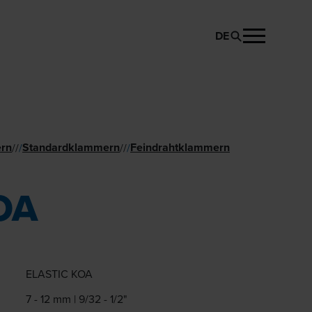
DE
PRODUKT ANFRAGEN
rn
Standard­klammern
Feindraht­klammern
//
/
//
/
OA
ELASTIC KOA
7 - 12 mm | 9/32 - 1/2"