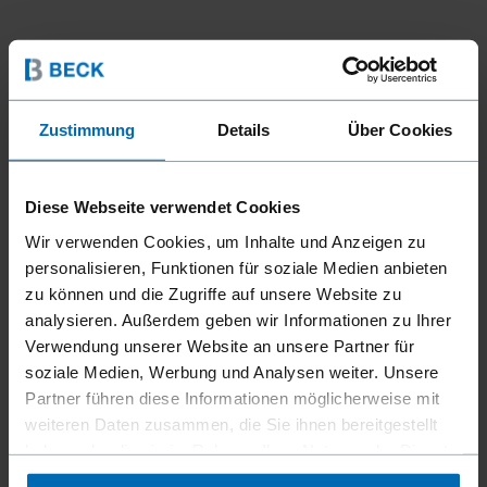
Zustimmung
Details
Über Cookies
Diese Webseite verwendet Cookies
Wir verwenden Cookies, um Inhalte und Anzeigen zu
personalisieren, Funktionen für soziale Medien anbieten
zu können und die Zugriffe auf unsere Website zu
analysieren. Außerdem geben wir Informationen zu Ihrer
Geräte
Klammer­geräte
Standard­klammer­geräte
//
/
//
/
//
/
Verwendung unserer Website an unsere Partner für
Feindraht­klammer­geräte
soziale Medien, Werbung und Analysen weiter. Unsere
Partner führen diese Informationen möglicherweise mit
F1B 80-16 L.M.
weiteren Daten zusammen, die Sie ihnen bereitgestellt
haben oder die sie im Rahmen Ihrer Nutzung der Dienste
gesammelt haben.