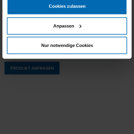
Cookies zulassen
Anpassen
Langes Magazin für weniger Nachladen. Weltweit
patentiertes Auto-Trigger-System. Höchstgeschwindigkeit
1.600 Zyklen pro Minute.
Nur notwendige Cookies
PRODUKT ANFRAGEN