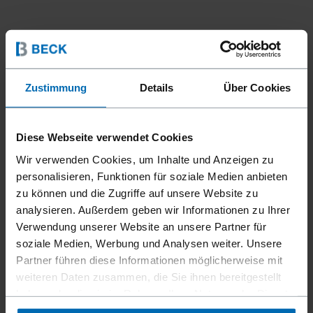
Zustimmung
Details
Über Cookies
Diese Webseite verwendet Cookies
Wir verwenden Cookies, um Inhalte und Anzeigen zu
personalisieren, Funktionen für soziale Medien anbieten
zu können und die Zugriffe auf unsere Website zu
analysieren. Außerdem geben wir Informationen zu Ihrer
Verwendung unserer Website an unsere Partner für
soziale Medien, Werbung und Analysen weiter. Unsere
Geräte
Klammer­geräte
Standard­klammer­geräte
//
/
//
/
//
/
Partner führen diese Informationen möglicherweise mit
Feindraht­klammer­geräte
weiteren Daten zusammen, die Sie ihnen bereitgestellt
F1B 80-16 AUT L.M.
haben oder die sie im Rahmen Ihrer Nutzung der Dienste
gesammelt haben.