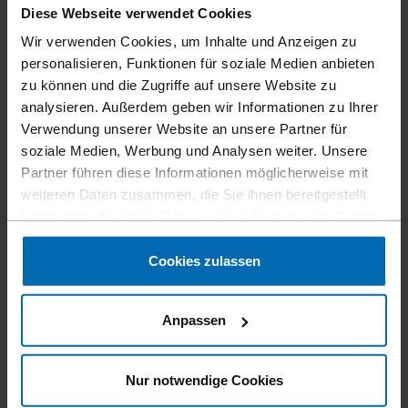
Diese Webseite verwendet Cookies
Wir verwenden Cookies, um Inhalte und Anzeigen zu
Geräte
Klammer­geräte
Standard­klammer­geräte
//
/
//
/
//
/
personalisieren, Funktionen für soziale Medien anbieten
Feindraht­klammer­geräte
zu können und die Zugriffe auf unsere Website zu
analysieren. Außerdem geben wir Informationen zu Ihrer
ME-80 ELECTRIC
Verwendung unserer Website an unsere Partner für
soziale Medien, Werbung und Analysen weiter. Unsere
Produkt nur verfügbar in:
Vereinigte Staaten
Partner führen diese Informationen möglicherweise mit
weiteren Daten zusammen, die Sie ihnen bereitgestellt
haben oder die sie im Rahmen Ihrer Nutzung der Dienste
16 mm, Elektrisches Feindraht Klammerngerät
gesammelt haben.
Cookies zulassen
Befestigertyp
BECK 80, BECK 8, BECK KOA
Anpassen
Ähnlich wie
ATRO 80, BEA 80, BEA 380, BOSTITCH 86, HAUBOLD
Nur notwendige Cookies
800, HOLZHER K, KIHLBERG JK680, PREBENA A, SENCO