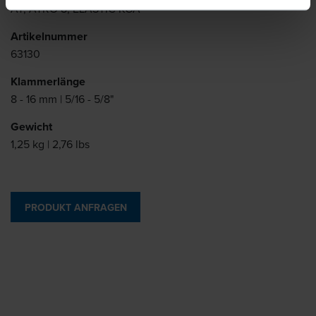
AT, ATRO 8, ELASTIC KOA
Artikelnummer
63130
Klammerlänge
8 - 16 mm | 5/16 - 5/8"
Gewicht
1,25 kg | 2,76 lbs
PRODUKT ANFRAGEN