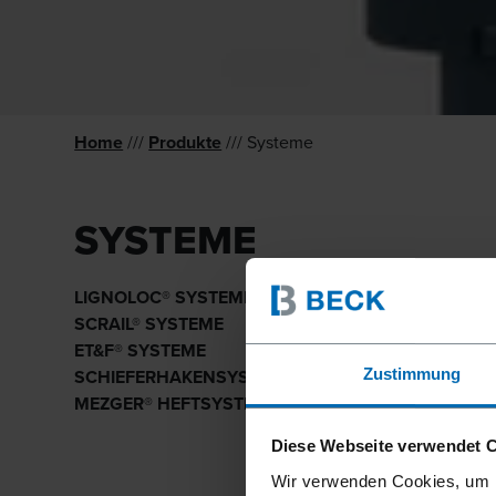
Home
///
Produkte
/// Systeme
SYSTEME
LIGNOLOC® SYSTEME
SCRAIL® SYSTEME
ET&F® SYSTEME
Zustimmung
SCHIEFER­HAKEN­SYSTEM
MEZGER® HEFT­SYSTEME
Diese Webseite verwendet 
Wir verwenden Cookies, um I