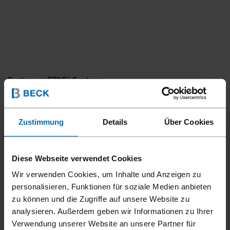
Systeme
ET&F® Systeme
//
/
ET&F® TRIMFAST® MODEL
110A SYSTEM
Zustimmung
Details
Über Cookies
Das ET&F® TRIMFAST® Model 110A System ist eine
Diese Webseite verwendet Cookies
professionelle pneumatische Befestigungslösung zur
Wir verwenden Cookies, um Inhalte und Anzeigen zu
Montage von Faserzementverkleidungen und
personalisieren, Funktionen für soziale Medien anbieten
Holzprofilen auf Leichtstahlkonstruktionen.
Entwickelt für
zu können und die Zugriffe auf unsere Website zu
den Einsatz auf Stahlständern bis 1,73 mm (14 Gauge),
analysieren. Außerdem geben wir Informationen zu Ihrer
verarbeitet das 110A gehärtete ET&F® TRIMFAST® AST-075
Verwendung unserer Website an unsere Partner für
Stifte mit gleichmäßiger Eindringtiefe und sauberer