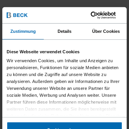
Zustimmung
Details
Über Cookies
Diese Webseite verwendet Cookies
Wir verwenden Cookies, um Inhalte und Anzeigen zu
Systeme
Schiefer­haken­system
//
/
personalisieren, Funktionen für soziale Medien anbieten
FASCO® F24
zu können und die Zugriffe auf unsere Website zu
SCHIEFERHAKENSYSTEM
analysieren. Außerdem geben wir Informationen zu Ihrer
Verwendung unserer Website an unsere Partner für
soziale Medien, Werbung und Analysen weiter. Unsere
Partner führen diese Informationen möglicherweise mit
Das Schieferhakensystem wurde speziell für die
weiteren Daten zusammen, die Sie ihnen bereitgestellt
Schieferdachinstallation entwickelt. Die Verwendung des
haben oder die sie im Rahmen Ihrer Nutzung der Dienste
pneumatischen Geräts mit magazinierten
gesammelt haben.
Schieferdachhaken stellt die effizienteste