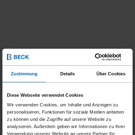
Zustimmung
Details
Über Cookies
Diese Webseite verwendet Cookies
Geräte
Klammer­geräte
Spezialklam­mergeräte
//
/
//
/
//
/
Wir verwenden Cookies, um Inhalte und Anzeigen zu
Verschie­dene
personalisieren, Funktionen für soziale Medien anbieten
F24 SLATE HOOK 80-120
zu können und die Zugriffe auf unsere Website zu
analysieren. Außerdem geben wir Informationen zu Ihrer
Verwendung unserer Website an unsere Partner für