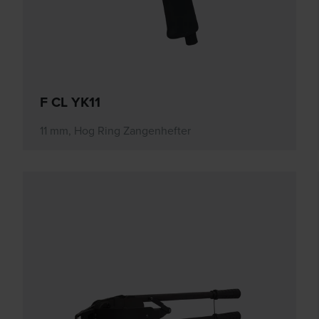
F CL YK11
11 mm, Hog Ring Zangenhefter