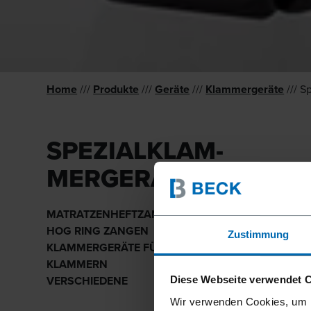
Home
///
Produkte
///
Geräte
///
Klammergeräte
/// S
SPEZIALKLAM­
MERGERÄTE
MATRATZEN­HEFTZANGEN
HOG RING ZANGEN
Zustimmung
KLAMMER­GERÄTE FÜR KUNSTSTOFF­
KLAMMERN
VERSCHIE­DENE
Diese Webseite verwendet 
Wir verwenden Cookies, um I