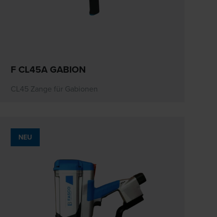
F CL45A GABION
CL45 Zange für Gabionen
NEU