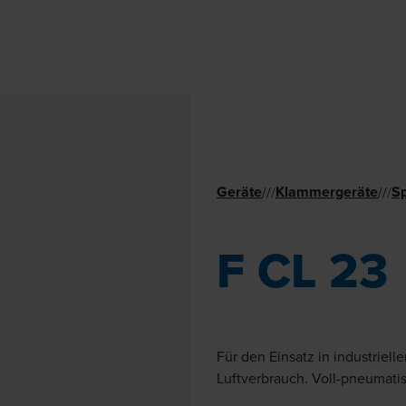
Geräte
Klammer­geräte
Sp
//
/
//
/
F CL 23
Für den Einsatz in industriell
Luftverbrauch. Voll-pneumati