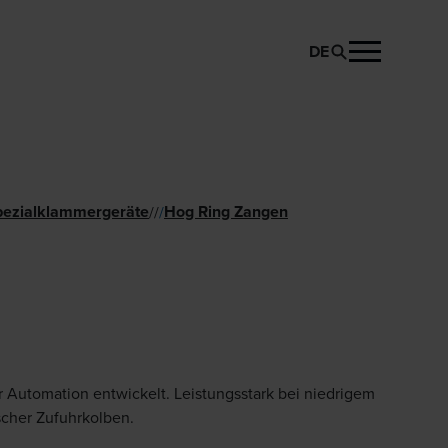
DE
PRODUKT ANFRAGEN
ezialklam­mergeräte
Hog Ring Zangen
//
/
er Automation entwickelt. Leistungsstark bei niedrigem
scher Zufuhrkolben.