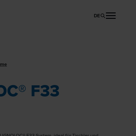
DE
PRODUKT ANFRAGEN
eme
OC® F33
M
 LIGNOLOC® F33 System, ideal für Tischler und