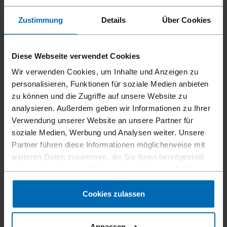
Zustimmung
Details
Über Cookies
Diese Webseite verwendet Cookies
Wir verwenden Cookies, um Inhalte und Anzeigen zu
personalisieren, Funktionen für soziale Medien anbieten
zu können und die Zugriffe auf unsere Website zu
analysieren. Außerdem geben wir Informationen zu Ihrer
Verwendung unserer Website an unsere Partner für
soziale Medien, Werbung und Analysen weiter. Unsere
Partner führen diese Informationen möglicherweise mit
weiteren Daten zusammen, die Sie ihnen bereitgestellt
STEEL FRAMING MODEL 500A
haben oder die sie im Rahmen Ihrer Nutzung der Dienste
gesammelt haben.
21°, 65 mm, Coil Nagler, 22 - 14 GA.
Cookies zulassen
Anpassen