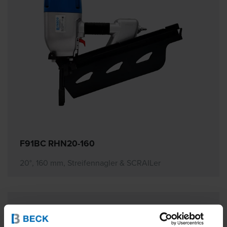
F91BC RHN20-160
20°, 160 mm, Streifennagler & SCRAILer