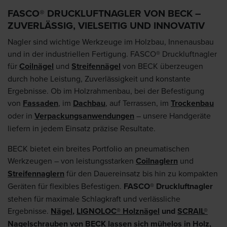
FASCO® DRUCKLUFTNAGLER VON BECK –
ZUVERLÄSSIG, VIELSEITIG UND INNOVATIV
Nagler sind wichtige Werkzeuge im Holzbau, Innenausbau
und in der industriellen Fertigung. FASCO® Druckluftnagler
für
Coilnägel
und
Streifennägel
von BECK überzeugen
durch hohe Leistung, Zuverlässigkeit und konstante
Ergebnisse. Ob im Holzrahmenbau, bei der Befestigung
von
Fassaden
, im
Dachbau
, auf Terrassen, im
Trockenbau
oder in
Verpackungsanwendungen
– unsere Handgeräte
liefern in jedem Einsatz präzise Resultate.
BECK bietet ein breites Portfolio an pneumatischen
Werkzeugen – von leistungsstarken
Coilnaglern
und
Streifennaglern
für den Dauereinsatz bis hin zu kompakten
Geräten für flexibles Befestigen.
FASCO® Druckluftnagler
stehen für maximale Schlagkraft und verlässliche
Ergebnisse.
Nägel
,
LIGNOLOC® Holznägel
und
SCRAIL®
Nagelschrauben
von BECK lassen sich mühelos in Holz,