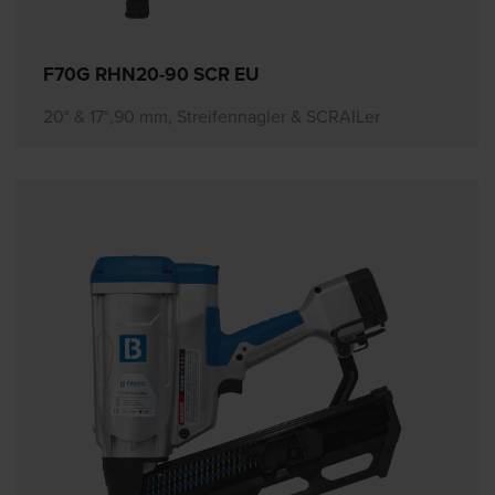
F70G RHN20-90 SCR EU
20° & 17°,90 mm, Streifennagler & SCRAILer