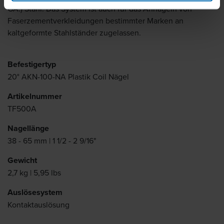
GA.) Stahl. Das System ist auch für das Annageln von
Faserzementverkleidungen bestimmter Marken an
kaltgeformte Stahlständer zugelassen.
Befestigertyp
20° AKN-100-NA Plastik Coil Nägel
Artikelnummer
TF500A
Nagellänge
38 - 65 mm | 1 1/2 - 2 9/16"
Gewicht
2,7 kg | 5,95 lbs
Auslösesystem
Kontaktauslösung