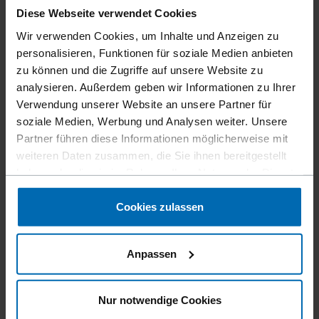
Diese Webseite verwendet Cookies
Produkt nur verfügbar in:
Vereinigte Staaten
Wir verwenden Cookies, um Inhalte und Anzeigen zu
personalisieren, Funktionen für soziale Medien anbieten
zu können und die Zugriffe auf unsere Website zu
analysieren. Außerdem geben wir Informationen zu Ihrer
Das STEEL FRAMING MODEL 500A von ET&F® ist perfekt
Verwendung unserer Website an unsere Partner für
für die Befestigung von Holz zu Stahl. Das Modell 500A
soziale Medien, Werbung und Analysen weiter. Unsere
wurde speziell für kaltgeformte Stahlkonstruktionen
Partner führen diese Informationen möglicherweise mit
entwickelt und hat sich einen Ruf als das zuverlässigste
weiteren Daten zusammen, die Sie ihnen bereitgestellt
Gerät auf dem Markt erworben. Mit einem Gewicht von nur
haben oder die sie im Rahmen Ihrer Nutzung der Dienste
3 kg ist dieses Tool mit Kontaktauslösung drei- bis fünfmal
gesammelt haben.
schneller als vergleichbare Geräte. Das Gerät verarbeitet
Cookies zulassen
Befestigungsmittel mit einer Länge von 38-65 mm und
arbeitet mit herkömmlichen Luftkompressoren bei einem
maximalen Luftdruck von 8 bar. Das Modell 500A
Anpassen
verarbeitet unsere der (amerikanischen) Norm
entsprechenden Nägel der Serie AKN-100 zur Befestigung
von Scherwänden aus Sperrholz und horizontalen
Nur notwendige Cookies
Membranen an kaltgeformtem 27 mil (22 GA.) bis 68 mil (14