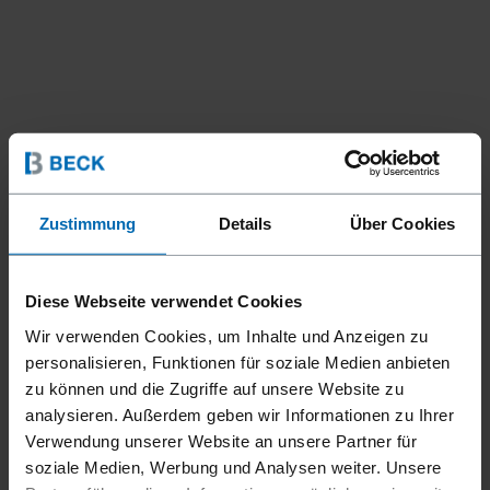
Zustimmung
Details
Über Cookies
Geräte
Geräte für die Automation
Nagelköpfe
//
/
//
/
HEAD CN15W-PS90 SCR ES
Diese Webseite verwendet Cookies
MAG
Wir verwenden Cookies, um Inhalte und Anzeigen zu
personalisieren, Funktionen für soziale Medien anbieten
zu können und die Zugriffe auf unsere Website zu
Speziell entwickelter FASCO® HEAD CN15W-90 SCR ES
analysieren. Außerdem geben wir Informationen zu Ihrer
MAG für 15° Drahtcoilnägel und SCRAIL®. Sensorgesteuerte
Verwendung unserer Website an unsere Partner für
Befestigung zur Vermeidung von Leerschüssen und
soziale Medien, Werbung und Analysen weiter. Unsere