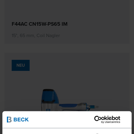
F44AC CN15W-PS65 IM
15°, 65 mm, Coil Nagler
NEU