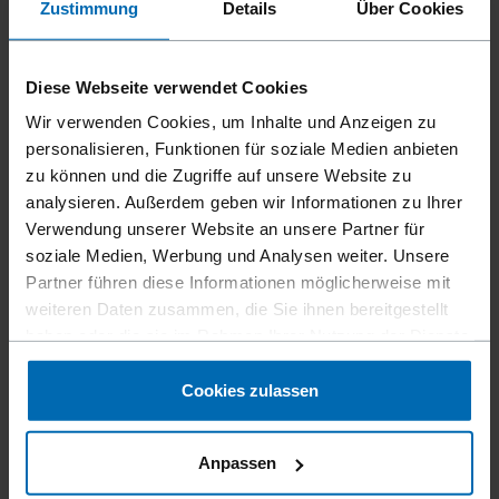
Zustimmung
Details
Über Cookies
Diese Webseite verwendet Cookies
Wir verwenden Cookies, um Inhalte und Anzeigen zu
F44AC CN15W-PS65 SCRAIL® IM
personalisieren, Funktionen für soziale Medien anbieten
zu können und die Zugriffe auf unsere Website zu
15°, 65 mm, Coil Nagler & SCRAILer
analysieren. Außerdem geben wir Informationen zu Ihrer
Verwendung unserer Website an unsere Partner für
soziale Medien, Werbung und Analysen weiter. Unsere
Partner führen diese Informationen möglicherweise mit
NEU
weiteren Daten zusammen, die Sie ihnen bereitgestellt
haben oder die sie im Rahmen Ihrer Nutzung der Dienste
gesammelt haben.
Cookies zulassen
Anpassen