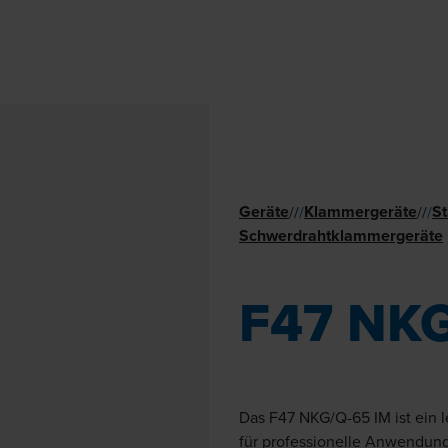
Geräte
Klammer­geräte
St
//
/
//
/
Schwer­draht­klammer­geräte
F47 NKG
Das F47 NKG/Q-65 IM ist ein 
für professionelle Anwendunge