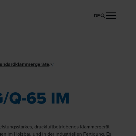
DE
PRODUKT ANFRAGEN
andard­klammer­geräte
//
/
/Q-65 IM
leistungsstarkes, druckluftbetriebenes Klammergerät
n im Holzbau und in der industriellen Fertigung. Es