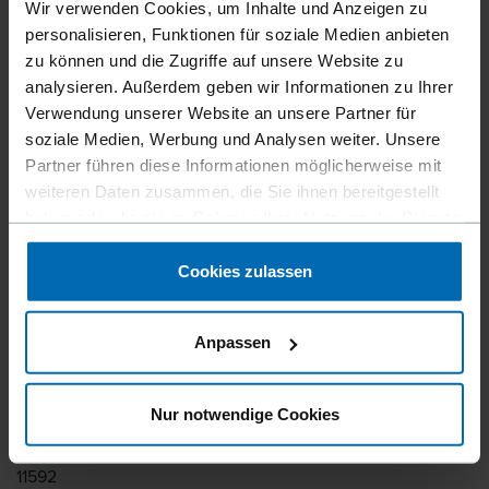
Wir verwenden Cookies, um Inhalte und Anzeigen zu
Mitteldrahtklammer­geräte
personalisieren, Funktionen für soziale Medien anbieten
F20A 90-40 FS
zu können und die Zugriffe auf unsere Website zu
analysieren. Außerdem geben wir Informationen zu Ihrer
Verwendung unserer Website an unsere Partner für
Leicht und gute Balance. Vollständiger sequentieller Abzug
soziale Medien, Werbung und Analysen weiter. Unsere
und eine schlanke Nase, die eine hervorragende Sicht auf
Partner führen diese Informationen möglicherweise mit
die Arbeit garantiert.
weiteren Daten zusammen, die Sie ihnen bereitgestellt
haben oder die sie im Rahmen Ihrer Nutzung der Dienste
gesammelt haben.
Befestigertyp
Cookies zulassen
BECK 90, BECK 781
Ähnlich wie
Anpassen
ATRO 90, BEA 90, DUOFAST 18, HAUBOLD 6000,
HOLZHER C, PREBENA E, PREBENA ES1, SENCO L, SENCO
N4450, KIHLBERG JK781
Nur notwendige Cookies
Artikelnummer
11592