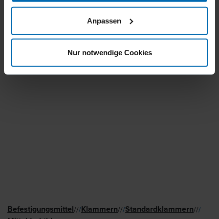
Anpassen
Nur notwendige Cookies
Befestigungsmittel
Klammern
Standard­klammern
//
/
//
/
//
/