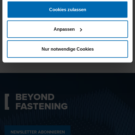
gesammelt haben.
Cookies zulassen
Ich bin mit den
Datenschutzbestimmungen
Anpassen
einverstanden.
Nur notwendige Cookies
ABSENDEN
BEYOND
FASTENING
NEWSLETTER ABONNIEREN