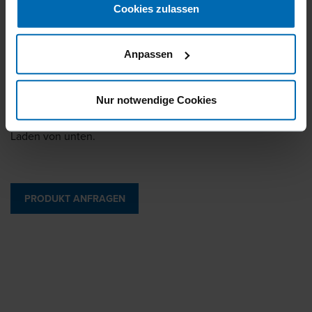
Cookies zulassen
Feindraht­klammer­geräte
F1B 7C-16
Anpassen
Nur notwendige Cookies
Einhandverschluss für schnelles Nachladen. Magazin zum
Laden von unten.
PRODUKT ANFRAGEN