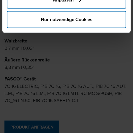
Schenkellänge
3 - 16 mm | 1/8 - 5/8"
Nur notwendige Cookies
Walzstärke
0,5 mm | 0,02"
Walzbreite
0,7 mm | 0,03"
Äußere Rückenbreite
8,8 mm | 0,35"
FASCO® Gerät
7C-16 ELECTRIC, F1B 7C-16, F1B 7C-16 AUT., F1B 7C-16 AUT.
L.M., F1B 7C-16 L.M., F1B 7C-16 LMTL RC MC S/PUSH, F1B
7C_16 LN.50, F1B 7C-16 SAFETY C.T.
PRODUKT ANFRAGEN