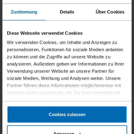
Zustimmung
Details
Über Cookies
Diese Webseite verwendet Cookies
Wir verwenden Cookies, um Inhalte und Anzeigen zu
personalisieren, Funktionen für soziale Medien anbieten
zu können und die Zugriffe auf unsere Website zu
analysieren. Außerdem geben wir Informationen zu Ihrer
Verwendung unserer Website an unsere Partner für
Befestigungsmittel
Klammern
Standard­klammern
//
/
//
/
//
/
soziale Medien, Werbung und Analysen weiter. Unsere
Feindraht­klammern
Partner führen diese Informationen möglicherweise mit
weiteren Daten zusammen, die Sie ihnen bereitgestellt
BECK 7
haben oder die sie im Rahmen Ihrer Nutzung der Dienste
gesammelt haben.
Cookies zulassen
Ähnlich wie
ATRO 7, BOSTITCH 7
Anpassen