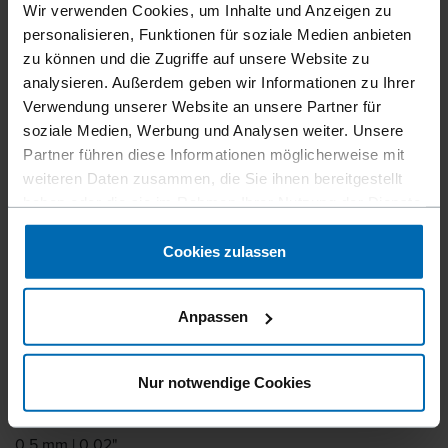
Wir verwenden Cookies, um Inhalte und Anzeigen zu
personalisieren, Funktionen für soziale Medien anbieten
zu können und die Zugriffe auf unsere Website zu
analysieren. Außerdem geben wir Informationen zu Ihrer
Befestigungsmittel
Klammern
Standard­klammern
//
/
//
/
//
/
Verwendung unserer Website an unsere Partner für
Feindraht­klammern
soziale Medien, Werbung und Analysen weiter. Unsere
BECK STCR 2115
Partner führen diese Informationen möglicherweise mit
weiteren Daten zusammen, die Sie ihnen bereitgestellt
haben oder die sie im Rahmen Ihrer Nutzung der Dienste
Ähnlich wie
gesammelt haben.
BOSTITCH STCR2115, TYPE B8
Cookies zulassen
Schenkellänge
6 - 10 mm | 1/4 - 3/8"
Anpassen
Walzstärke
0,4 mm | 0,02"
Nur notwendige Cookies
Walzbreite
0,5 mm | 0,02"