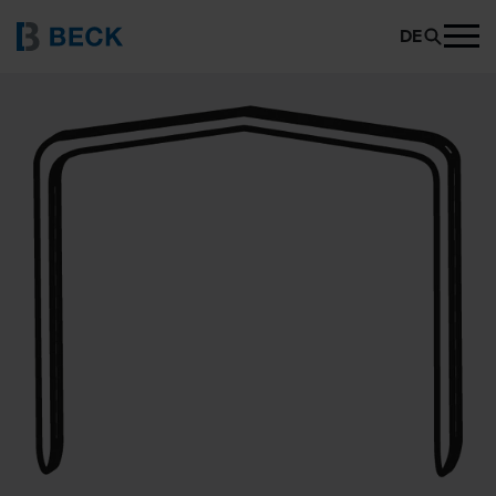
BECK STCR 2115
PRODUKT ANFRAGEN
DE