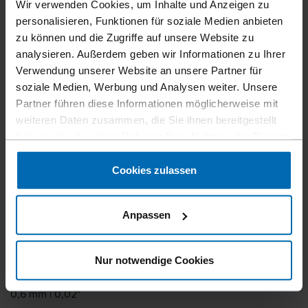
Wir verwenden Cookies, um Inhalte und Anzeigen zu
personalisieren, Funktionen für soziale Medien anbieten
zu können und die Zugriffe auf unsere Website zu
analysieren. Außerdem geben wir Informationen zu Ihrer
Verwendung unserer Website an unsere Partner für
soziale Medien, Werbung und Analysen weiter. Unsere
Befestigungsmittel
Klammern
Standard­klammern
//
/
//
/
//
/
Partner führen diese Informationen möglicherweise mit
Feindraht­klammern
weiteren Daten zusammen, die Sie ihnen bereitgestellt
BECK SP 3020
haben oder die sie im Rahmen Ihrer Nutzung der Dienste
gesammelt haben.
Cookies zulassen
Ähnlich wie
BOSTITCH SP3020
Anpassen
Schenkellänge
4 - 16 mm | 5/32 - 5/8"
Nur notwendige Cookies
Walzstärke
0,6 mm | 0,02"